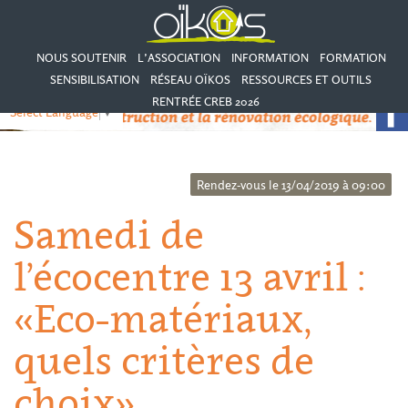
NOUS SOUTENIR
L’ASSOCIATION
INFORMATION
FORMATION
SENSIBILISATION
RÉSEAU OÏKOS
RESSOURCES ET OUTILS
RENTRÉE CREB 2026
Select Language
▼
Rendez-vous le 13/04/2019 à 09:00
Samedi de
l’écocentre 13 avril :
«Eco-matériaux,
quels critères de
choix»