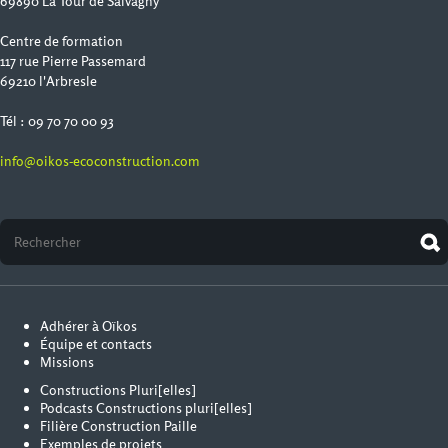
69890 La Tour de Salvagny
Centre de formation
117 rue Pierre Passemard
69210 l'Arbresle
Tél : 09 70 70 00 93
info@oikos-ecoconstruction.com
Adhérer à Oïkos
Équipe et contacts
Missions
Constructions Pluri[elles]
Podcasts Constructions pluri[elles]
Filière Construction Paille
Exemples de projets