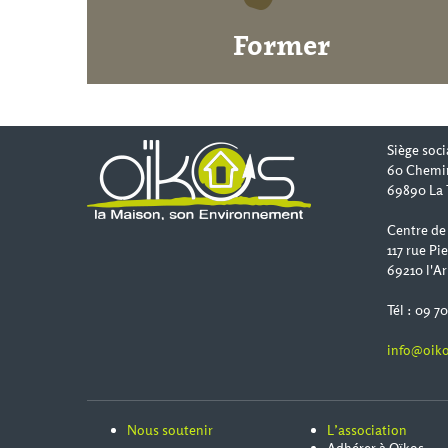
Former
Siège soci
60 Chemi
69890 La 
Centre de
117 rue Pi
69210 l'Ar
Tél : 09 7
info@oiko
Nous soutenir
L’association