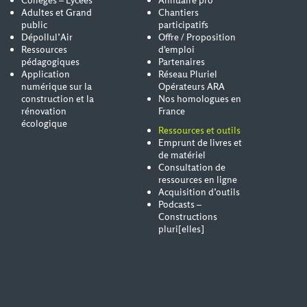
Collèges – Lycées
Annuaire pro
Adultes et Grand
Chantiers
public
participatifs
Dépollul’Air
Offre / Proposition
Ressources
d'emploi
pédagogiques
Partenaires
Application
Réseau Pluriel
numérique sur la
Opérateurs ARA
construction et la
Nos homologues en
rénovation
France
écologique
Ressources et outils
Emprunt de livres et
de matériel
Consultation de
ressources en ligne
Acquisition d’outils
Podcasts –
Constructions
pluri[elles]