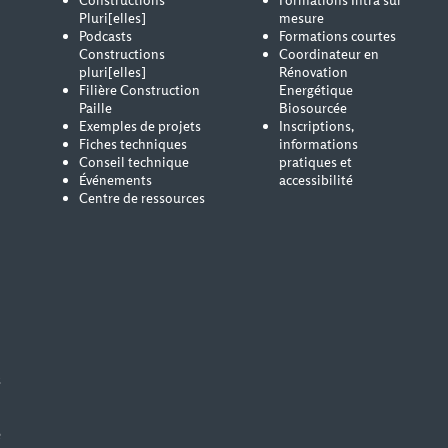
Constructions
Formations Intra sur
Pluri[elles]
mesure
Podcasts
Formations courtes
Constructions
Coordinateur en
pluri[elles]
Rénovation
Filière Construction
Energétique
Paille
Biosourcée
Exemples de projets
Inscriptions,
Fiches techniques
informations
Conseil technique
pratiques et
Événements
accessibilité
Centre de ressources
s
e