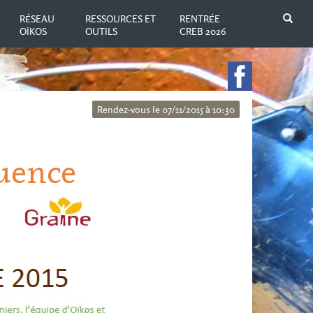
N
RÉSEAU
RESSOURCES ET
RENTRÉE
OÏKOS
OUTILS
CREB 2026
Rendez-vous le 07/11/2015 à 10:30
luence