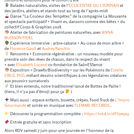
Balades naturalistes, visites de l’
ECOCENTRE DU LYONNAIS
et
des jardins, ateliers et stands tout au long de l’après-midi
Danse “La Couleur des Tempêtes” de la compagnie La Mouvante
et spectacle participatif « Vivant·es, dansons comme des bêtes » du
collectif Corps & Graphies 2028
Atelier de fabrication de peintures naturelles, avec
ANNA
BUISSON FIDEL
Expérience immersive : arbre-cabane « Au creux de mon arbre »
de
Florence Gault
et
Audrey Ranchin
Rencontre « Economie régénérative : un nouveau modèle pour
prendre soin des rêves de chacun, dans le respect du vivant
» avec
Elisabeth Lucand
co-fondatrice de SaônESSence
Exposition « DrawforBiodiversity » sur les Pokémons de
Estelle
CRUZ, PhD
, mêlant dessins scientifiques à ces légendaires créatures
aux pouvoirs surnaturels
Et bien entendu, notre traditionnel lancé de Bottes de Paille !
(tiens, il n’y a pas d’émoji pour ça
)
Mais aussi : espace enfants, buvette, crêpes, Food Truck de
L’Impro
Gourmande
et soirée en musique avec
FLEMME RECORDS
…
Découvrez la programmation complète :
https://lnkd.in/dFVyw5x4
Entrée gratuite et sans inscription
Alors RDV samedi 7 juin pour une journée en l’honneur de la