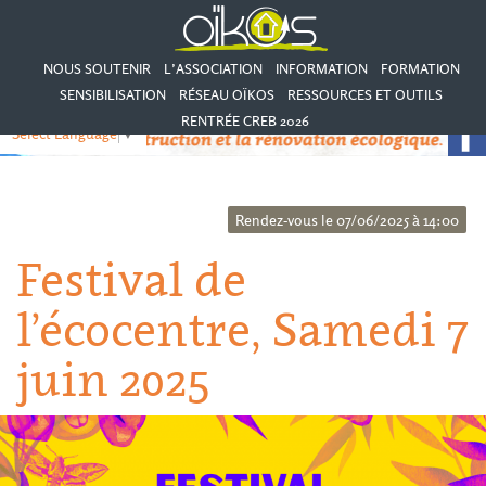
NOUS SOUTENIR
L’ASSOCIATION
INFORMATION
FORMATION
SENSIBILISATION
RÉSEAU OÏKOS
RESSOURCES ET OUTILS
RENTRÉE CREB 2026
Select Language
▼
Rendez-vous le 07/06/2025 à 14:00
Festival de
l’écocentre, Samedi 7
juin 2025