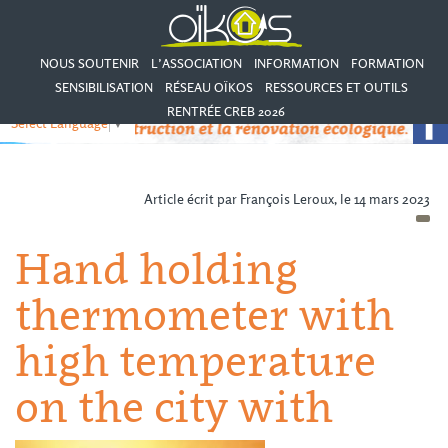
NOUS SOUTENIR
L’ASSOCIATION
INFORMATION
FORMATION
SENSIBILISATION
RÉSEAU OÏKOS
RESSOURCES ET OUTILS
RENTRÉE CREB 2026
Select Language
▼
Article écrit par François Leroux, le 14 mars 2023
Hand holding
thermometer with
high temperature
on the city with