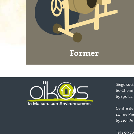
Former
Siège soci
60 Chemi
69890 La 
Centre de
117 rue Pi
69210 l'Ar
Tél : 09 7