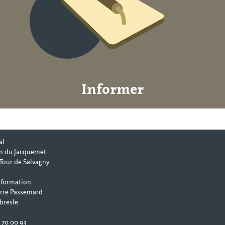
Informer
al
n du Jacquemet
Tour de Salvagny
 formation
erre Passemard
bresle
0 70 00 93