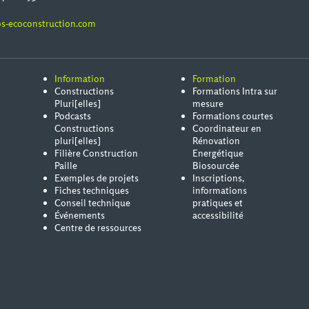
s-ecoconstruction.com
Information
Formation
Constructions
Formations Intra sur
Pluri[elles]
mesure
Podcasts
Formations courtes
Constructions
Coordinateur en
pluri[elles]
Rénovation
Filière Construction
Energétique
Paille
Biosourcée
Exemples de projets
Inscriptions,
Fiches techniques
informations
Conseil technique
pratiques et
Événements
accessibilité
Centre de ressources