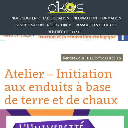
NOUS SOUTENIR
L’ASSOCIATION
INFORMATION
FORMATION
SENSIBILISATION
RÉSEAU OÏKOS
RESSOURCES ET OUTILS
RENTRÉE CREB 2026
Select Language
▼
Rendez-vous le 24/05/2022 à 18:30
Atelier – Initiation
aux enduits à base
de terre et de chaux