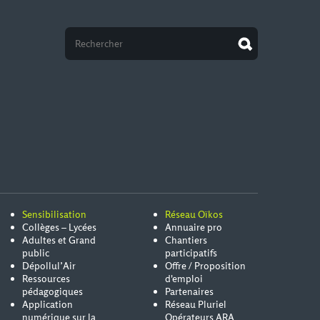
Sensibilisation
Réseau Oïkos
Collèges – Lycées
Annuaire pro
Adultes et Grand
Chantiers
public
participatifs
Dépollul’Air
Offre / Proposition
Ressources
d'emploi
pédagogiques
Partenaires
Application
Réseau Pluriel
numérique sur la
Opérateurs ARA