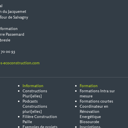
al
n du Jacquemet
Tour de Salvagny
 formation
erre Passemard
bresle
0 70 00 93
s-ecoconstruction.com
Information
Formation
Constructions
Formations Intra sur
Pluri[elles]
mesure
Podcasts
Formations courtes
Constructions
Coordinateur en
pluri[elles]
Rénovation
Filière Construction
Energétique
Paille
Biosourcée
Exemples de projets
Inscriptions,