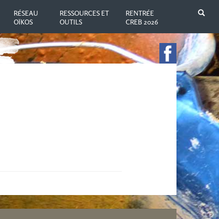
N
RÉSEAU
RESSOURCES ET
RENTRÉE
OÏKOS
OUTILS
CREB 2026