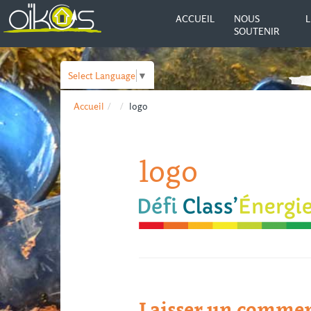
ACCUEIL
NOUS
L
SOUTENIR
Select Language
▼
Accueil
logo
logo
Laisser un commen