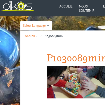
ACCUEIL
NOUS
L
SOUTENIR
Select Language
▼
Accueil
P1030089min
P1030089mi