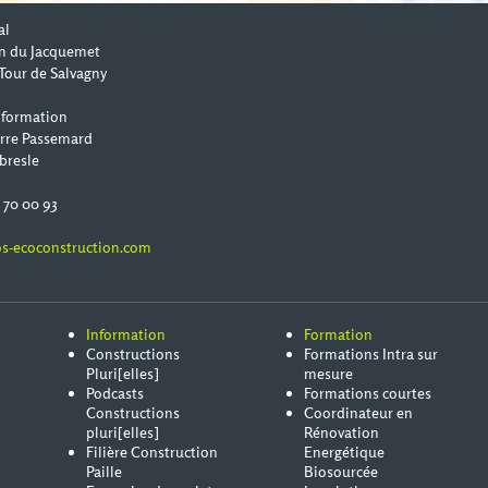
al
n du Jacquemet
Tour de Salvagny
 formation
erre Passemard
bresle
0 70 00 93
s-ecoconstruction.com
Information
Formation
Constructions
Formations Intra sur
Pluri[elles]
mesure
Podcasts
Formations courtes
Constructions
Coordinateur en
pluri[elles]
Rénovation
Filière Construction
Energétique
Paille
Biosourcée