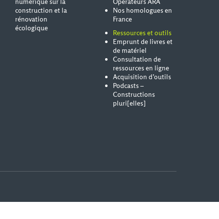
numérique sur la
Opérateurs ARA
construction et la
Nos homologues en
rénovation
France
écologique
Ressources et outils
Emprunt de livres et
de matériel
Consultation de
ressources en ligne
Acquisition d’outils
Podcasts –
Constructions
pluri[elles]