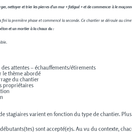
rger, nettoyer et trier les pierres d’un mur « fatigué » et de commencer à le maçon
ns fini la première phase et commencé la seconde. Ce chantier se déroule au ci
éton et un mortier à la chaux du :
ible.
n des attentes – échauffements/étirements
ur le thème abordé
rrage du chantier
es propriétaires
ation
an
e stagiaires varient en fonction du type de chantier. Plus
s débutants(tes) sont accepté(e)s. Au vu du contexte, cha