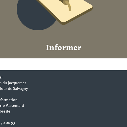
Informer
al
n du Jacquemet
Tour de Salvagny
 formation
erre Passemard
bresle
0 70 00 93