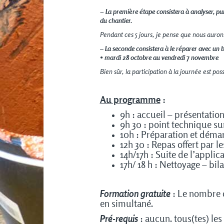
– La première étape consistera à analyser, pu
du chantier.
Pendant ces 5 jours, je pense que nous auro
–
La seconde consistera à le réparer avec un b
• mardi 28 octobre au vendredi 7 novembre
Bien sûr, la participation à la journée est poss
Au programme
:
9h : accueil – présentatio
9h 30 : point technique s
10h : Préparation et déma
12h 30 : Repas offert par l
14h/17h : Suite de l’applic
17h/ 18 h : Nettoyage – bil
Formation gratuite
: Le nombre d
en simultané.
Pré-requis
: aucun. tous(tes) le