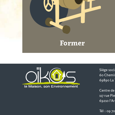
Former
Siège soci
60 Chemi
69890 La 
Centre de
117 rue Pi
69210 l'Ar
Tél : 09 7