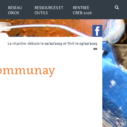
N
RÉSEAU
RESSOURCES ET
RENTRÉE
OÏKOS
OUTILS
CREB 2026
Le chantier débute le
01/10/2025
et finit le
05/10/2025
 Communay