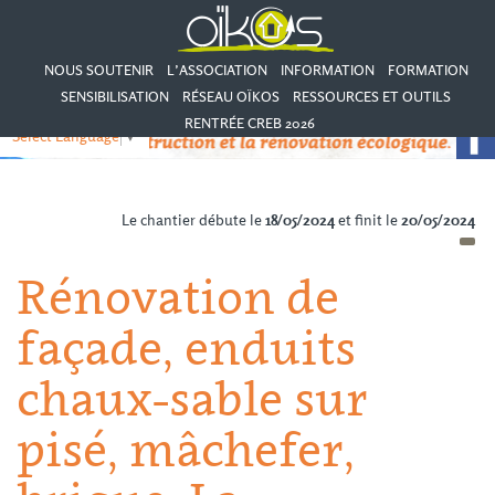
NOUS SOUTENIR
L’ASSOCIATION
INFORMATION
FORMATION
SENSIBILISATION
RÉSEAU OÏKOS
RESSOURCES ET OUTILS
RENTRÉE CREB 2026
Select Language
▼
Le chantier débute le
18/05/2024
et finit le
20/05/2024
Rénovation de
façade, enduits
chaux-sable sur
pisé, mâchefer,