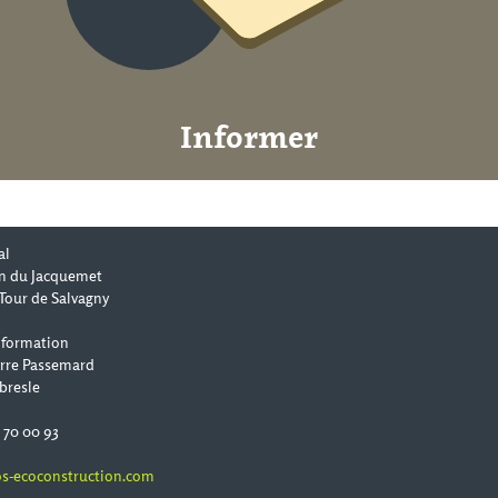
Informer
al
n du Jacquemet
Tour de Salvagny
 formation
erre Passemard
bresle
0 70 00 93
s-ecoconstruction.com