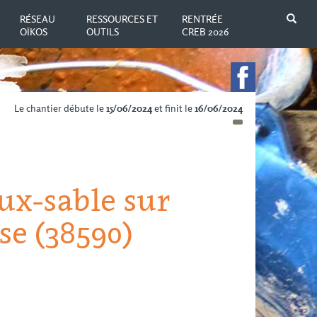
N
RÉSEAU
RESSOURCES ET
RENTRÉE
OÏKOS
OUTILS
CREB 2026
Le chantier débute le
15/06/2024
et finit le
16/06/2024
ux-sable sur
se (38590)