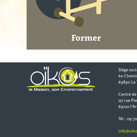
Former
Siège soci
60 Chemi
69890 La 
Centre de
117 rue Pi
69210 l'Ar
Tél : 09 7
info@oiko