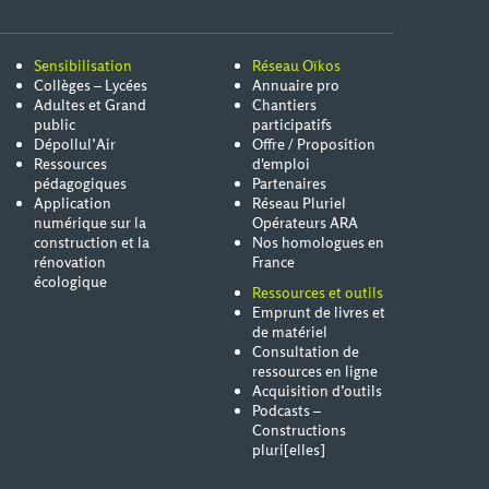
Sensibilisation
Réseau Oïkos
Collèges – Lycées
Annuaire pro
Adultes et Grand
Chantiers
public
participatifs
Dépollul’Air
Offre / Proposition
Ressources
d'emploi
pédagogiques
Partenaires
Application
Réseau Pluriel
numérique sur la
Opérateurs ARA
construction et la
Nos homologues en
rénovation
France
écologique
Ressources et outils
Emprunt de livres et
de matériel
Consultation de
ressources en ligne
Acquisition d’outils
Podcasts –
Constructions
pluri[elles]