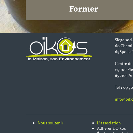
Former
Siège soci
60 Chemi
69890 La 
Centre de
117 rue Pi
69210 l'Ar
Tél : 09 7
info@oiko
Nous soutenir
L’association
Adhérer à Oïkos