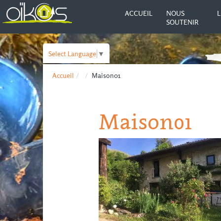
ACCUEIL
NOUS
L
SOUTENIR
Select Language
▼
Accueil
Maison01
Maison01