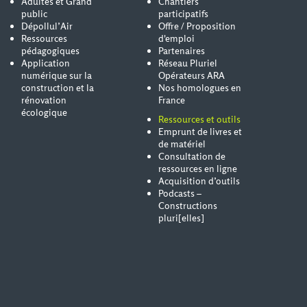
Adultes et Grand
Chantiers
public
participatifs
Dépollul’Air
Offre / Proposition
Ressources
d'emploi
pédagogiques
Partenaires
Application
Réseau Pluriel
numérique sur la
Opérateurs ARA
construction et la
Nos homologues en
rénovation
France
écologique
Ressources et outils
Emprunt de livres et
de matériel
Consultation de
ressources en ligne
Acquisition d’outils
Podcasts –
Constructions
pluri[elles]