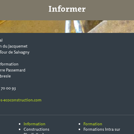
Informer
al
n du Jacquemet
Tour de Salvagny
 formation
erre Passemard
bresle
0 70 00 93
s-ecoconstruction.com
Information
Formation
Constructions
Formations Intra sur