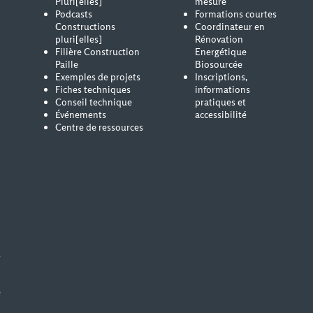
Pluri[elles]
mesure
Podcasts
Formations courtes
Constructions
Coordinateur en
pluri[elles]
Rénovation
Filière Construction
Energétique
Paille
Biosourcée
Exemples de projets
Inscriptions,
Fiches techniques
informations
Conseil technique
pratiques et
Événements
accessibilité
Centre de ressources
s
e