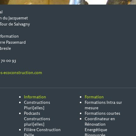
al
n du Jacquemet
Tour de Salvagny
 formation
erre Passemard
bresle
0 70 00 93
s-ecoconstruction.com
Information
Formation
Constructions
Formations Intra sur
Pluri[elles]
mesure
Podcasts
Formations courtes
Constructions
Coordinateur en
pluri[elles]
Rénovation
Filière Construction
Energétique
Paille
Biosourcée