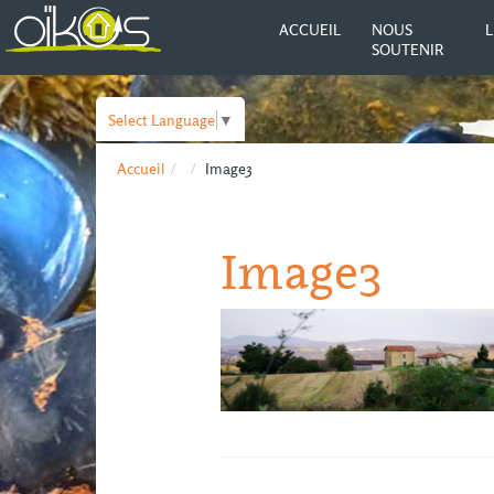
ACCUEIL
NOUS
L
SOUTENIR
Select Language
▼
Accueil
Image3
Image3