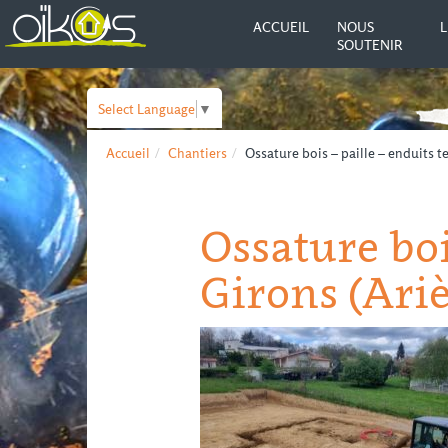
ACCUEIL
NOUS
L
SOUTENIR
Select Language
▼
Accueil
Chantiers
Ossature bois – paille – enduits te
Ossature bois
Girons (Ari