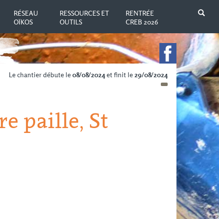
N
RÉSEAU
RESSOURCES ET
RENTRÉE
OÏKOS
OUTILS
CREB 2026
Le chantier débute le
08/08/2024
et finit le
29/08/2024
e paille, St