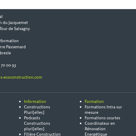
al
n du Jacquemet
Tour de Salvagny
 formation
erre Passemard
bresle
0 70 00 93
s-ecoconstruction.com
Information
Formation
Constructions
Formations Intra sur
Pluri[elles]
mesure
Podcasts
Formations courtes
Constructions
Coordinateur en
pluri[elles]
Rénovation
Filière Construction
Energétique