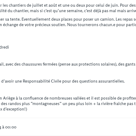
les chantiers de juillet et août et une ou deux pour celui de juin. Pour des
ité du chantier, mais si c’est qu’une semaine, c’est déjà pas mal mais arrive
poser sa tente. Eventuellement deux places pour poser un camion. Les repas s
n échange de votre précieux soutien. Nous tournerons chacun.e pour partici
dredi
vail, avec des chaussures fermées (pense aux protections solaires), des gants
re d’avoir une Responsabilité Civile pour des questions assurantielles.
n Ariège à la confluence de nombreuses vallées et il est possible de profi
des randos plus “montagneuses” un peu plus loin + la rivière fraîche pas 
x d’exception!)
4 à 00:00