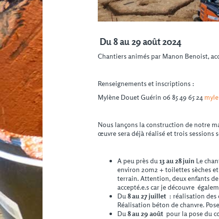
Du 8 au 29 août 2024
Chantiers animés par Manon Benoist, acco
Renseignements et inscriptions :
Mylène Douet Guérin 06 85 49 65 24
myle
Nous lançons la construction de notre mai
œuvre sera déjà réalisé et trois sessions 
A peu près du
13 au 28 juin
Le chant
environ 20m2 + toilettes sèches e
terrain. Attention, deux enfants de
accepté.e.s car je découvre égalem
Du
8 au 27 juillet
: réalisation des 
Réalisation béton de chanvre. Pos
Du
8 au 29 août
pour la pose du cor