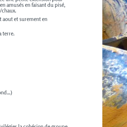
en amusés en faisant du pisé,
/chaux.
nt aout et surement en
 terre.
fond…)
vilégier la cohésion de groupe