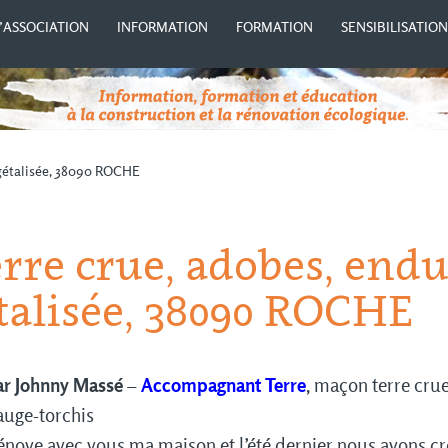
’ASSOCIATION
INFORMATION
FORMATION
SENSIBILISATIO
végétalisée, 38090 ROCHE
rre crue, adobes, endui
talisée, 38090 ROCHE
ar
Johnny Massé
–
Accompagnant Terre
, maçon terre cru
auge-torchis
rénove avec vous ma maison et l’été dernier nous avons cr