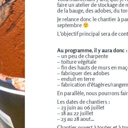
faire un atelier de stockage d
de la bauge, des adobes, du to
Je relance donc le chantier à pa
septembre
L’objectif principal sera de co
Au programme, il y aura donc :
– un peu de charpente
– toiture végétale
– fin des hauts de murs en ma
– fabriquer des adobes
– enduit en terre
– fabrication d’étagères/range
En parallèle, nous pourrons fai
Les dates de chantiers :
– 23 juin au 06 juillet
– 18 au 22 juillet
– 23 au 28 aout…
Chantier ouvert à toutes et à t