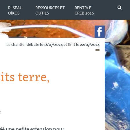
N
RÉSEAU
RESSOURCES ET
RENTRÉE
OÏKOS
OUTILS
CREB 2026
Le chantier débute le
18/07/2024
et finit le
22/07/2024
ts terre,
e
éé une petite extension pour