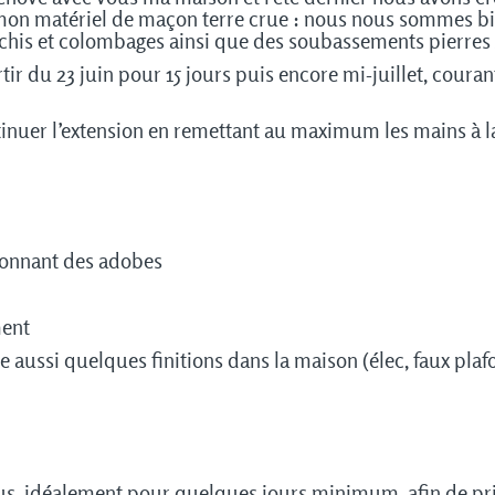
e mon matériel de maçon terre crue : nous nous sommes bi
rchis et colombages ainsi que des soubassements pierres 
rtir du 23 juin pour 15 jours puis encore mi-juillet, coura
ntinuer l’extension en remettant au maximum les mains à la
çonnant des adobes
ment
re aussi quelques finitions dans la maison (élec, faux pla
ous, idéalement pour quelques jours minimum, afin de pri