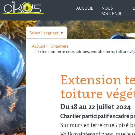
ACCUEIL
NOUS
L
SOUTENIR
Select Language
▼
Accueil
Chantiers
Extension terre crue, adobes, enduits terre, toiture 
Extension te
toiture végé
Du 18 au 22 juillet 2024
Chantier participatif encadré p
Sur murs en terre crue : pisé-b
Voilà maintenant 7 ans, que je 