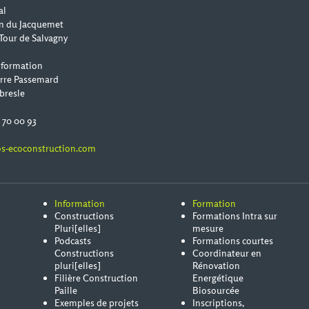
al
n du Jacquemet
Tour de Salvagny
 formation
erre Passemard
bresle
0 70 00 93
s-ecoconstruction.com
Information
Formation
Constructions
Formations Intra sur
Pluri[elles]
mesure
Podcasts
Formations courtes
Constructions
Coordinateur en
pluri[elles]
Rénovation
Filière Construction
Energétique
Paille
Biosourcée
Exemples de projets
Inscriptions,