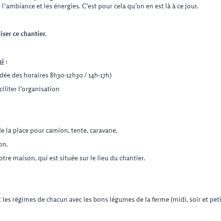
’ambiance et les énergies. C’est pour cela qu’on en est là à ce jour.
ser ce chantier.
si
:
dée des horaires 8h30-12h30 / 14h-17h)
liter l’organisation
de la place pour camion, tente, caravane.
on.
e maison, qui est située sur le lieu du chantier.
les régimes de chacun avec les bons légumes de la ferme (midi, soir et peti