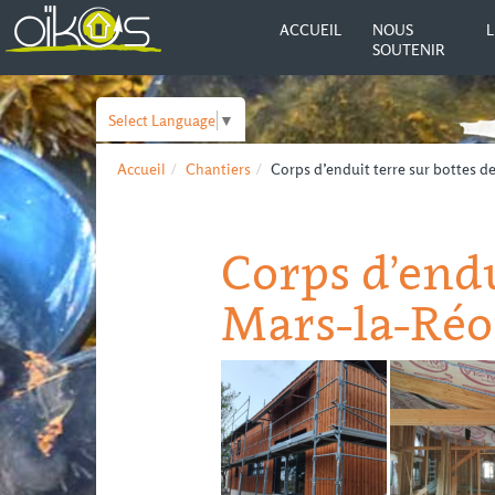
ACCUEIL
NOUS
L
SOUTENIR
Select Language
▼
Accueil
Chantiers
Corps d’enduit terre sur bottes de
Corps d’endu
Mars-la-Réo