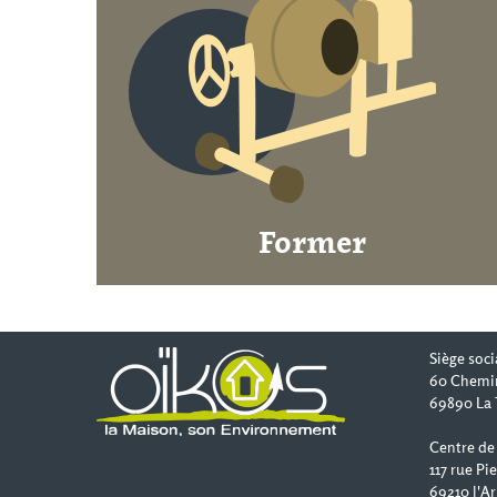
Former
Siège soci
60 Chemi
69890 La 
Centre de
117 rue Pi
69210 l'Ar