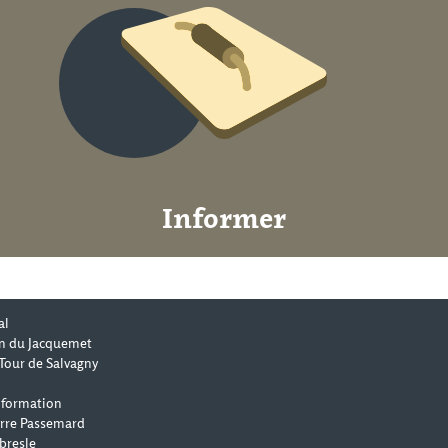
Informer
al
n du Jacquemet
Tour de Salvagny
 formation
erre Passemard
bresle