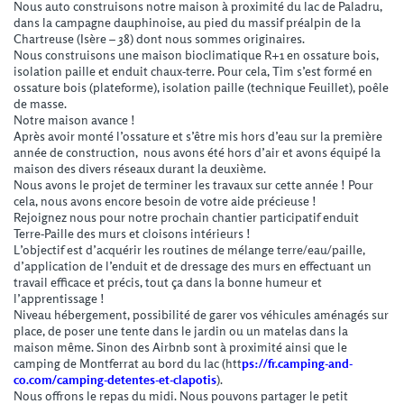
Nous auto construisons notre maison à proximité du lac de Paladru,
dans la campagne dauphinoise, au pied du massif préalpin de la
Chartreuse (Isère – 38) dont nous sommes originaires.
Nous construisons une maison bioclimatique R+1 en ossature bois,
isolation paille et enduit chaux-terre. Pour cela, Tim s’est formé en
ossature bois (plateforme), isolation paille (technique Feuillet), poêle
de masse.
Notre maison avance !
Après avoir monté l’ossature et s’être mis hors d’eau sur la première
année de construction, nous avons été hors d’air et avons équipé la
maison des divers réseaux durant la deuxième.
Nous avons le projet de terminer les travaux sur cette année ! Pour
cela, nous avons encore besoin de votre aide précieuse !
Rejoignez nous pour notre prochain chantier participatif enduit
Terre-Paille des murs et cloisons intérieurs !
L’objectif est d’acquérir les routines de mélange terre/eau/paille,
d’application de l’enduit et de dressage des murs en effectuant un
travail efficace et précis, tout ça dans la bonne humeur et
l’apprentissage !
Niveau hébergement, possibilité de garer vos véhicules aménagés sur
place, de poser une tente dans le jardin ou un matelas dans la
maison même. Sinon des Airbnb sont à proximité ainsi que le
camping de Montferrat au bord du lac (htt
ps://fr.camping-and-
co.com/camping-detentes-et-clapotis
).
Nous offrons le repas du midi. Nous pouvons partager le petit