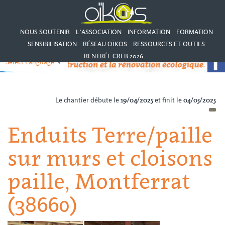
NOUS SOUTENIR
L’ASSOCIATION
INFORMATION
FORMATION
SENSIBILISATION
RÉSEAU OÏKOS
RESSOURCES ET OUTILS
RENTRÉE CREB 2026
Select Language
▼
Le chantier débute le
19/04/2025
et finit le
04/05/2025
Enduits Terre/paille
sur murs et cloisons
paille, Montferrat
(38660)