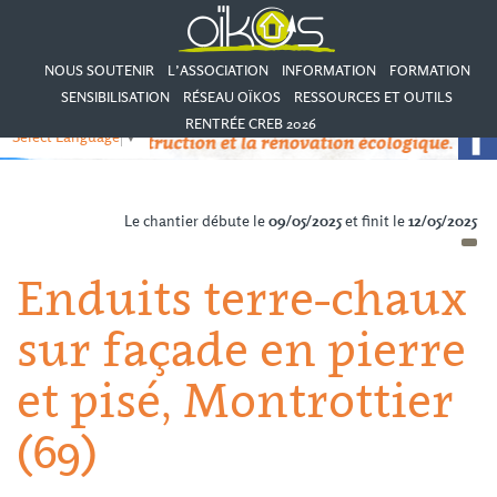
NOUS SOUTENIR
L’ASSOCIATION
INFORMATION
FORMATION
SENSIBILISATION
RÉSEAU OÏKOS
RESSOURCES ET OUTILS
RENTRÉE CREB 2026
Select Language
▼
Le chantier débute le
09/05/2025
et finit le
12/05/2025
Enduits terre-chaux
sur façade en pierre
et pisé, Montrottier
(69)