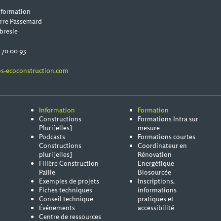
 formation
erre Passemard
bresle
0 70 00 93
s-ecoconstruction.com
Information
Formation
Constructions
Formations Intra sur
Pluri[elles]
mesure
Podcasts
Formations courtes
Constructions
Coordinateur en
pluri[elles]
Rénovation
Filière Construction
Energétique
Paille
Biosourcée
Exemples de projets
Inscriptions,
Fiches techniques
informations
Conseil technique
pratiques et
Événements
accessibilité
Centre de ressources