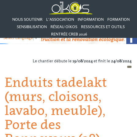
NOUS SOUTENIR
L’ASSOCIATION
INFORMATION
FORMATION
SENSIBILISATION
RÉSEAU OÏKOS
RESSOURCES ET OUTILS
RENTRÉE CREB 2026
Select Language
▼
Le chantier débute le
19/08/2024
et finit le
24/08/2024
Enduits tadelakt
(murs, cloisons,
lavabo, meuble),
Porte des