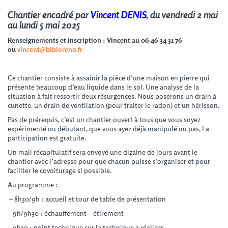
Chantier encadré par
Vincent DENIS
, du vendredi 2 mai
au lundi 5 mai 2025
Renseignements et inscription : Vincent au 06 46 34 31 76
ou
vincent@bibioreno.fr
Ce chantier consiste à assainir la pièce d’une maison en pierre qui
présente beaucoup d’eau liquide dans le sol. Une analyse de la
situation à fait ressortir deux résurgences. Nous poserons un drain à
cunette, un drain de ventilation (pour traiter le radon) et un hérisson.
Pas de prérequis, c’est un chantier ouvert à tous que vous soyez
expérimenté ou débutant, que vous ayez déjà manipulé ou pas. La
participation est gratuite.
Un mail récapitulatif sera envoyé une dizaine de jours avant le
chantier avec l’adresse pour que chacun puisse s’organiser et pour
faciliter le covoiturage si possible.
Au programme :
– 8h30/9h : accueil et tour de table de présentation
– 9h/9h30 : échauffement – étirement
– 9h30 : point technique sur la technique a réaliser