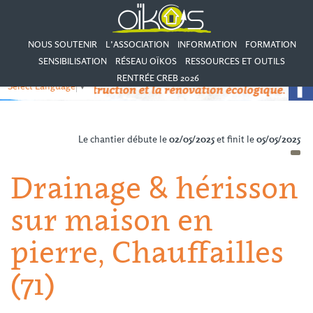
NOUS SOUTENIR
L’ASSOCIATION
INFORMATION
FORMATION
SENSIBILISATION
RÉSEAU OÏKOS
RESSOURCES ET OUTILS
RENTRÉE CREB 2026
Select Language
▼
Le chantier débute le
02/05/2025
et finit le
05/05/2025
Drainage & hérisson
sur maison en
pierre, Chauffailles
(71)