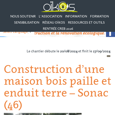
NOUS SOUTENIR
L’ASSOCIATION
INFORMATION
FORMATION
SENSIBILISATION
RÉSEAU OÏKOS
RESSOURCES ET OUTILS
RENTRÉE CREB 2026
Select Language
▼
Le chantier débute le
20/08/2024
et finit le
27/09/2024
Construction d’une
maison bois paille et
enduit terre – Sonac
(46)