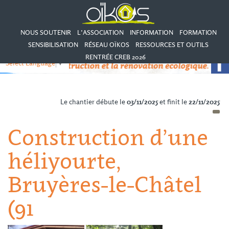
NOUS SOUTENIR
L’ASSOCIATION
INFORMATION
FORMATION
SENSIBILISATION
RÉSEAU OÏKOS
RESSOURCES ET OUTILS
RENTRÉE CREB 2026
Select Language
▼
Le chantier débute le
03/11/2025
et finit le
22/11/2025
Construction d’une
héliyourte,
Bruyères-le-Châtel
(91