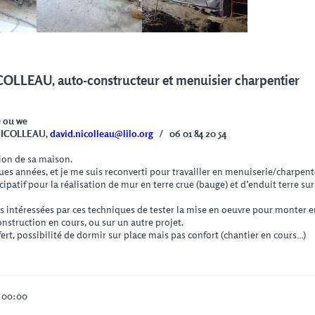
COLLEAU, auto-constructeur et menuisier charpentier
e ou we
 NICOLLEAU,
david.nicolleau@lilo.org
/
06 01 84 20 54
ion de sa maison.
ques années, et je me suis reconverti pour travailler en menuiserie/charpent
ipatif pour la réalisation de mur en terre crue (bauge) et d’enduit terre sur
s intéressées par ces techniques de tester la mise en oeuvre pour monter 
struction en cours, ou sur un autre projet.
ffert, possibilité de dormir sur place mais pas confort (chantier en cours…)
à 00:00