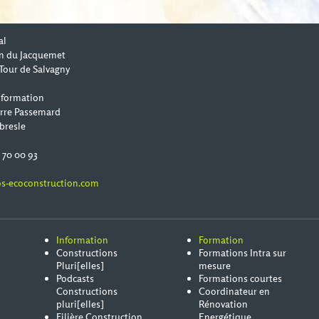
al
n du Jacquemet
Tour de Salvagny
 formation
erre Passemard
bresle
0 70 00 93
s-ecoconstruction.com
Information
Formation
Constructions
Formations Intra sur
Pluri[elles]
mesure
Podcasts
Formations courtes
Constructions
Coordinateur en
pluri[elles]
Rénovation
Filière Construction
Energétique