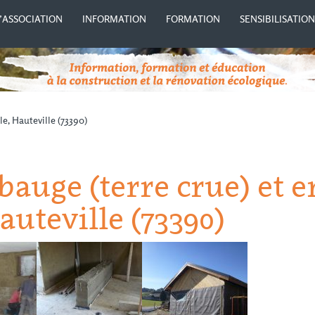
’ASSOCIATION
INFORMATION
FORMATION
SENSIBILISATIO
le, Hauteville (73390)
bauge (terre crue) et e
auteville (73390)