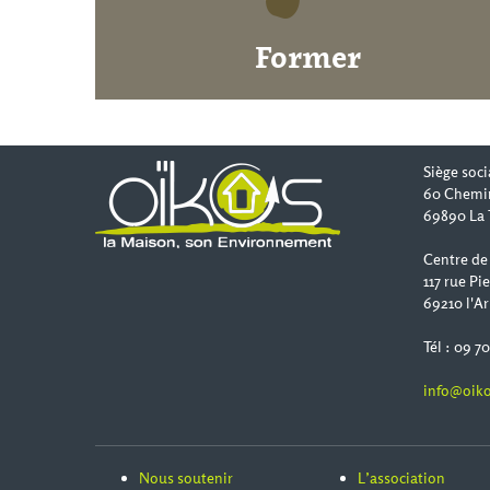
Former
Siège soci
60 Chemi
69890 La 
Centre de
117 rue Pi
69210 l'Ar
Tél : 09 7
info@oiko
Nous soutenir
L’association