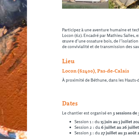
Participez à une aventure humaine et tec
Locon (62). Encadré par Mathieu Salles, e
œuvre d’une ossature bois, de l’isolation 
de convivialité et de transmission des savo
Lieu
Locon (62400), Pas-de-Calais
À proximité de Béthune, dans les Hauts-d
Dates
Le chantier est organisé en
3 sessions de
Session 1 : du
15 juin au 5 juillet 20
Session 2 : du
6 juillet au 26 juille
Session 3 : du
27 juillet au 31 août