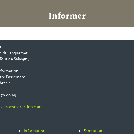
Informer
al
n du Jacquemet
Tour de Salvagny
 formation
erre Passemard
bresle
0 70 00 93
s-ecoconstruction.com
Information
Formation