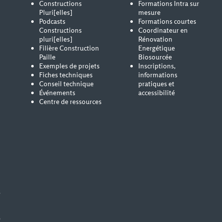
Constructions
Formations Intra sur
Pluri[elles]
mesure
Podcasts
Formations courtes
Constructions
Coordinateur en
pluri[elles]
Rénovation
Filière Construction
Energétique
Paille
Biosourcée
Exemples de projets
Inscriptions,
Fiches techniques
informations
Conseil technique
pratiques et
Événements
accessibilité
Centre de ressources
s
e