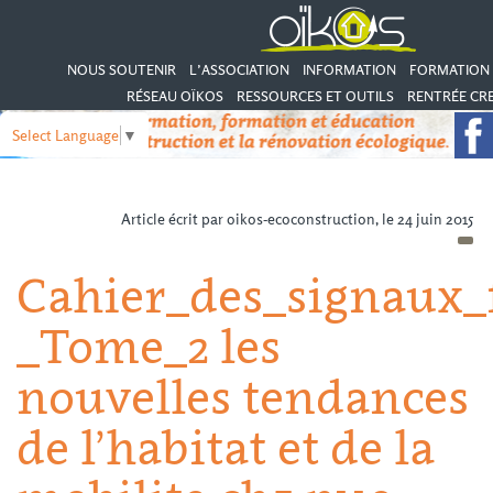
NOUS SOUTENIR
L’ASSOCIATION
INFORMATION
FORMATION
RÉSEAU OÏKOS
RESSOURCES ET OUTILS
RENTRÉE CRE
Select Language
▼
Article écrit par oikos-ecoconstruction, le 24 juin 2015
Cahier_des_signaux_f
_Tome_2 les
nouvelles tendances
de l’habitat et de la