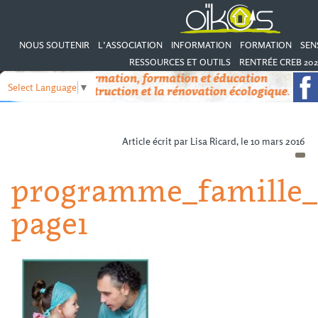
NOUS SOUTENIR
L’ASSOCIATION
INFORMATION
FORMATION
SEN
RESSOURCES ET OUTILS
RENTRÉE CREB 202
Select Language
▼
Article écrit par Lisa Ricard, le 10 mars 2016
programme_famille_e
page1