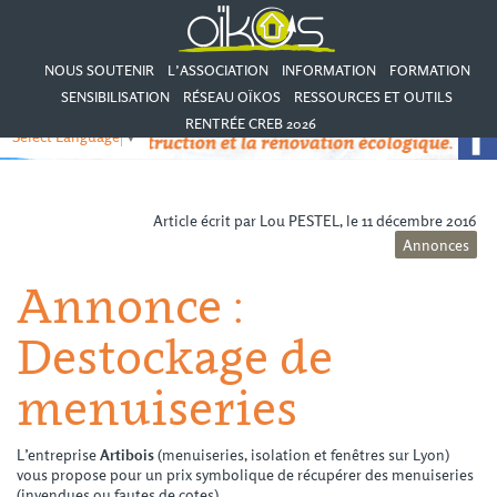
NOUS SOUTENIR
L’ASSOCIATION
INFORMATION
FORMATION
SENSIBILISATION
RÉSEAU OÏKOS
RESSOURCES ET OUTILS
RENTRÉE CREB 2026
Select Language
▼
Article écrit par Lou PESTEL, le 11 décembre 2016
Annonces
Annonce :
Destockage de
menuiseries
L’entreprise
Artibois
(menuiseries, isolation et fenêtres sur Lyon)
vous propose pour un prix symbolique de récupérer des menuiseries
(invendues ou fautes de cotes).