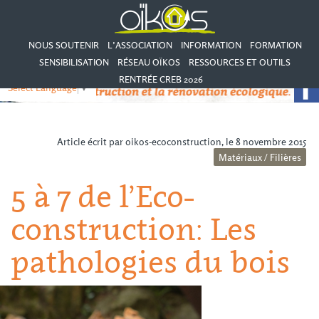
NOUS SOUTENIR
L’ASSOCIATION
INFORMATION
FORMATION
SENSIBILISATION
RÉSEAU OÏKOS
RESSOURCES ET OUTILS
RENTRÉE CREB 2026
Select Language
▼
Article écrit par oikos-ecoconstruction, le 8 novembre 2015
Matériaux / Filières
5 à 7 de l’Eco-
construction: Les
pathologies du bois