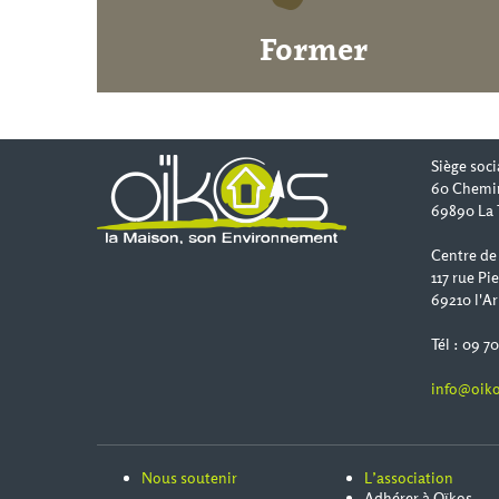
Former
Siège soci
60 Chemi
69890 La 
Centre de
117 rue Pi
69210 l'Ar
Tél : 09 7
info@oiko
Nous soutenir
L’association
Adhérer à Oïkos