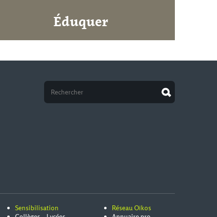
Éduquer
Sensibilisation
Réseau Oïkos
Collèges – Lycées
Annuaire pro