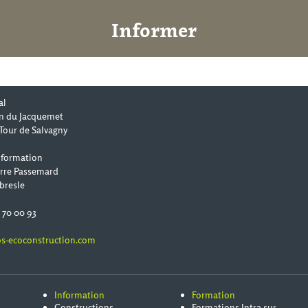
Informer
al
n du Jacquemet
Tour de Salvagny
 formation
erre Passemard
bresle
0 70 00 93
s-ecoconstruction.com
Information
Formation
Constructions
Formations Intra sur