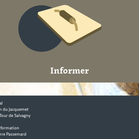
Informer
al
n du Jacquemet
Tour de Salvagny
 formation
erre Passemard