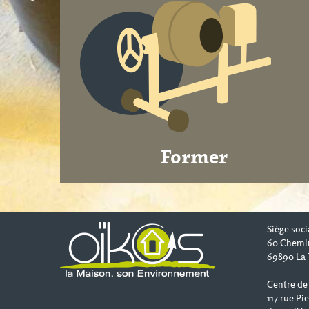
Former
Siège soci
60 Chemi
69890 La 
Centre de
117 rue Pi