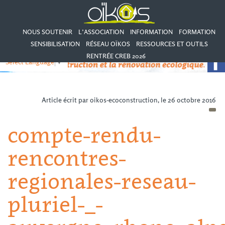
NOUS SOUTENIR
L’ASSOCIATION
INFORMATION
FORMATION
SENSIBILISATION
RÉSEAU OÏKOS
RESSOURCES ET OUTILS
RENTRÉE CREB 2026
Select Language
▼
Article écrit par oikos-ecoconstruction, le 26 octobre 2016
compte-rendu-
rencontres-
regionales-reseau-
pluriel-_-