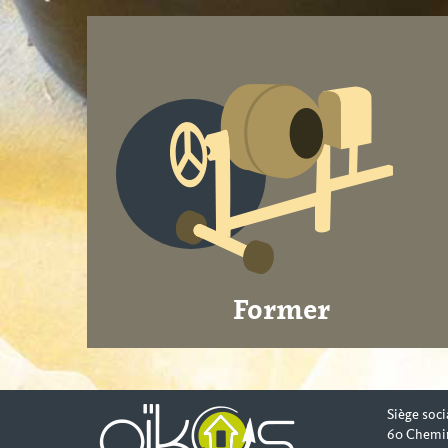
Former
Siège soci
60 Chemi