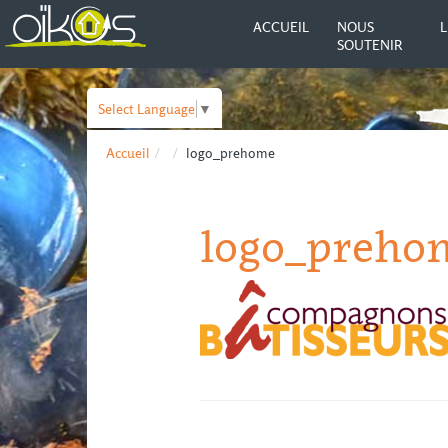
ACCUEIL
NOUS
L
SOUTENIR
Select Language
▼
Accueil
logo_prehome
logo_preho