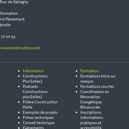
Tour de Salvagny
 formation
erre Passemard
bresle
0 70 00 93
s-ecoconstruction.com
Information
Formation
Constructions
Formations Intra sur
Pluri[elles]
mesure
Podcasts
Formations courtes
Constructions
Coordinateur en
pluri[elles]
Rénovation
Filière Construction
Energétique
Paille
Biosourcée
Exemples de projets
Inscriptions,
Fiches techniques
informations
Conseil technique
pratiques et
Événements
accessibilité