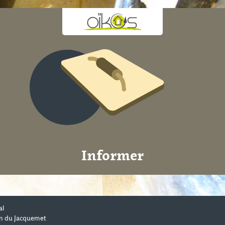
Informer
al
n du Jacquemet