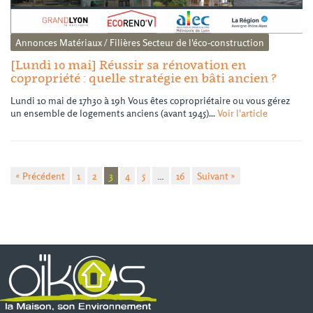
Annonces
Matériaux / Filières
Secteur de l'éco-construction
[Lundi 10 mai] Réussir sa rénovation en
copropriété : quelle stratégie en bâti ancien ?
Lundi 10 mai de 17h30 à 19h Vous êtes copropriétaire ou vous gérez
un ensemble de logements anciens (avant 1945)...
Voir l'article
« Précédent
1
2
3
4
5
…
16
Suivant »