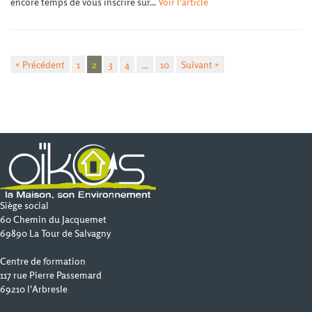
encore temps de vous inscrire sur...
Voir l'article
« Précédent
1
2
3
4
…
10
Suivant »
Siège social
60 Chemin du Jacquemet
69890 La Tour de Salvagny
Centre de formation
117 rue Pierre Passemard
69210 l'Arbresle